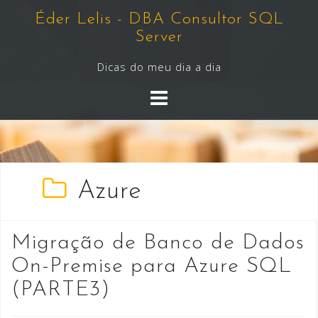
Skip
Éder Lelis - DBA Consultor SQL
to
Server
content
Dicas do meu dia a dia
Azure
Migração de Banco de Dados
On-Premise para Azure SQL
(PARTE3)