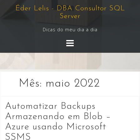
Skip
Éder Lelis - DBA Consultor SQL
to
Server
content
Dicas do meu dia a dia
Mês:
maio 2022
Automatizar Backups
Armazenando em Blob –
Azure usando Microsoft
SSMS