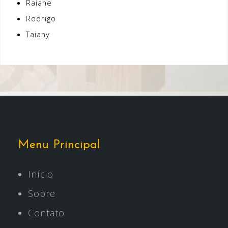
Raiane
Rodrigo
Taiany
Menu Principal
Início
Sobre
Contato