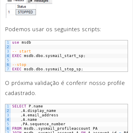
Podemos usar os seguintes scripts:
1
use
msdb
2
3
-- start
4
EXEC
msdb
.
dbo
.
sysmail_start_sp
;
5
6
--stop
7
EXEC
msdb
.
dbo
.
sysmail_stop_sp
;
O próxima validação é conferir nosso profile
cadastrado.
1
SELECT
P
.
name
2
,
A
.
display_name
3
,
A
.
email_address
4
,
A
.
name
5
,
PA
.
sequence_number
6
FROM
msdb
.
.
sysmail_profileaccount
PA
7
JOIN
msdb
.
.
sysmail_account
A
ON
A
.
account_id
=
PA
.