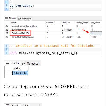
6
GO
7
sp_configure
;
8
GO
1
-- Verificar se o Database Mail foi iniciado.
2
3
EXEC
msdb
.
dbo
.
sysmail_help_status_sp
;
Caso esteja com
Status
STOPPED
, será
necessário fazer o
START
.