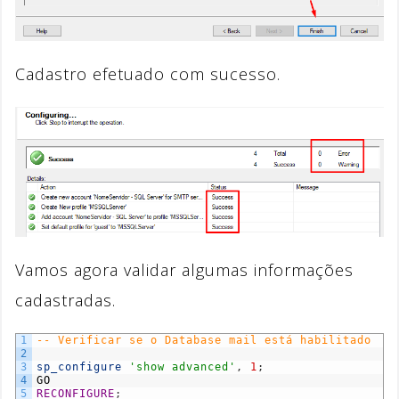
Cadastro efetuado com sucesso.
Vamos agora validar algumas informações
cadastradas.
1
-- Verificar se o Database mail está habilitado
2
3
sp_configure
'show advanced'
,
1
;
4
GO
5
RECONFIGURE
;