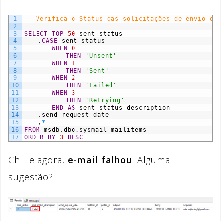
1
-- Verifica o Status das solicitações de envio do
2
3
SELECT
TOP
50
sent_status
4
,
CASE
sent_status
5
WHEN
0
6
THEN
'Unsent'
7
WHEN
1
8
THEN
'Sent'
9
WHEN
2
10
THEN
'Failed'
11
WHEN
3
12
THEN
'Retrying'
13
END
AS
sent_status_description
14
,
send_request_date
15
,
*
16
FROM
msdb
.
dbo
.
sysmail_mailitems
17
ORDER
BY
3
DESC
Chiii e agora,
e-mail falhou
. Alguma
sugestão?