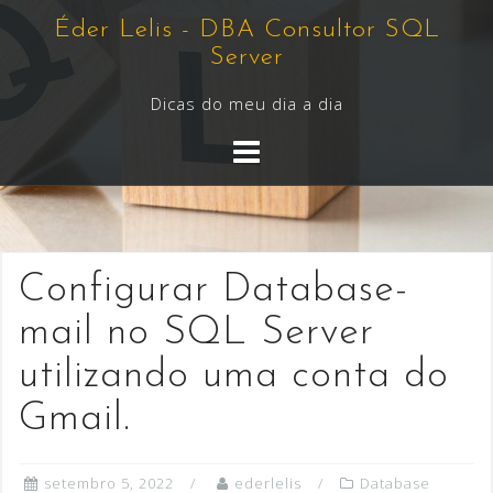
Skip
Éder Lelis - DBA Consultor SQL
to
Server
content
Dicas do meu dia a dia
Configurar Database-
mail no SQL Server
utilizando uma conta do
Gmail.
setembro 5, 2022
ederlelis
Database