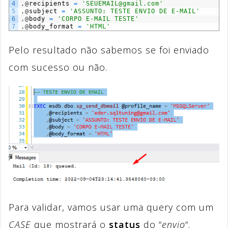
4
,
@
recipients
=
'SEUEMAIL@gmail.com'
5
,
@
subject
=
'ASSUNTO: TESTE ENVIO DE E-MAIL'
6
,
@
body
=
'CORPO E-MAIL TESTE'
7
,
@
body_format
=
'HTML'
Pelo resultado não sabemos se foi enviado
com sucesso ou não.
Para validar, vamos usar uma query com um
CASE
que mostrará o
status
do “
envio
“.