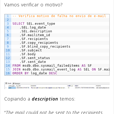
Vamos verificar o motivo?
1
-- Verifica motivo de falha no envio de e-mail
2
3
SELECT
SEL
.
event_type
4
,
SEL
.
log_date
5
,
SEL
.
description
6
,
SF
.
mailitem_id
7
,
SF
.
recipients
8
,
SF
.
copy_recipients
9
,
SF
.
blind_copy_recipients
10
,
SF
.
subject
11
,
SF
.
body
12
,
SF
.
sent_status
13
,
SF
.
sent_date
14
FROM
msdb
.
dbo
.
sysmail_faileditems
AS
SF
15
JOIN
msdb
.
dbo
.
sysmail_event_log
AS
SEL
ON
SF
.
mail
16
ORDER
BY
log_date
DESC
Copiando a
description
temos:
“
The mail could not be sent to the recipients