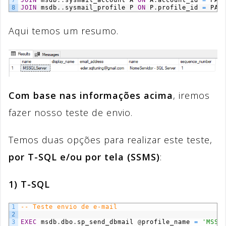
8
JOIN
msdb
.
.
sysmail_profile
P
ON
P
.
profile_id
=
PA
.
Aqui temos um resumo.
Com base nas informações acima
, iremos
fazer nosso teste de envio.
Temos duas opções para realizar este teste,
por T-SQL e/ou por tela (SSMS)
:
1) T-SQL
1
-- Teste envio de e-mail
2
3
EXEC
msdb
.
dbo
.
sp_send_dbmail
@
profile_name
=
'MSSQ